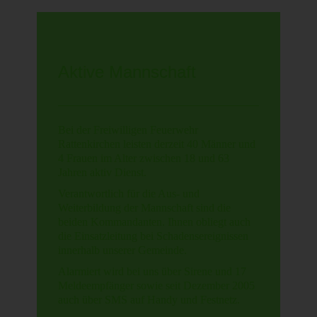
Aktive Mannschaft
Bei der Freiwilligen Feuerwehr
Rattenkirchen leisten derzeit 40 Männer und
4 Frauen im Alter zwischen 18 und 63
Jahren aktiv Dienst.
Verantwortlich für die Aus- und
Weiterbildung der Mannschaft sind die
beiden Kommandanten. Ihnen obliegt auch
die Einsatzleitung bei Schadensereignissen
innerhalb unserer Gemeinde.
Alarmiert wird bei uns über Sirene und 17
Meldeempfänger sowie seit Dezember 2005
auch über SMS auf Handy und Festnetz.