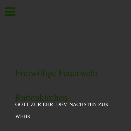
Toggle
navigation
um
utzerklärung /
utzordnung
Freiwillige Feuerwehr
Rattenkirchen
GOTT ZUR EHR, DEM NÄCHSTEN ZUR
WEHR