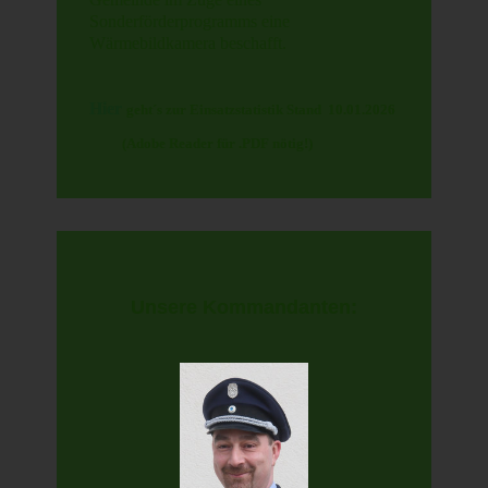
Sonderförderprogramms eine
Wärmebildkamera beschafft.
Hier
geht´s zur Einsatzstatistik Stand 10.01.2026
(Adobe Reader für .PDF nötig!)
Unsere Kommandanten: