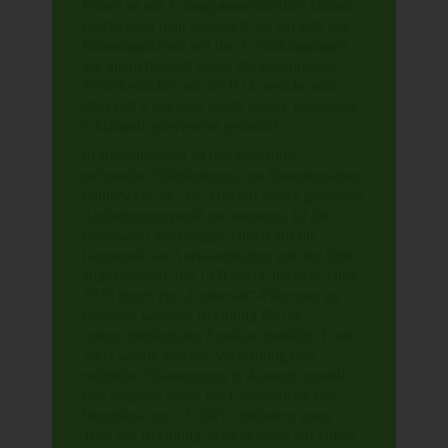
Waren es am Anfang ausschließlich Brände,
deretwegen man ausrückte, so hat sich das
Einsatzspektrum seit den Gründungstagen,
vor allem bedingt durch die zunehmende
Verkehrsdichte auf der B12, welche sich
über fast 6 km quer durch unsere Gemeinde
schlängelt, gravierend geändert.
In Rattenkirchen ist das Verhältnis
technische Hilfeleistungs- zu Brandeinsätzen
mittlerweile ca. 5:1. Um auf dieses geänderte
Anforderungsprofil zu reagieren, ist die
Feuerwehr vor einigen Jahren auf die
Gemeinde als Aufwandsträger mit der Bitte
zugekommen, das LF8 leicht aus dem Jahre
1978 durch ein „Universal“-Fahrzeug zu
ersetzen, welches Beladung für die
unterschiedlichsten Einsätze mitführt. Ende
2005 wurde von der Verwaltung eine
mögliche Finanzierung in Aussicht gestellt
und sogleich fasste der Gemeinderat den
Beschluss, ein LF 20/16 inklusive eines
Teils der Beladung, welche sonst auf einem