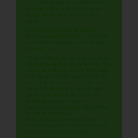
HLF 20/16 verlastet ist, zu beschaffen. Im
November 2006 konnten wir unser neues
Flaggschiff dann auch beim Hersteller
abholen.
2009 wurde die bis dato mitgeführte
Schmutzwasserpumpe Modell „Staffelsee“
durch ein leistungsfähigeres Modell „Mini-
Chiemsee“ ersetzt.
Mit der Eröffnung des Autobahnabschnittes
Heldenstein-Ampfing zum Jahresende 2012,
welcher auch die mehr als 600 Meter lange
Einhausung in Wimpasing einschließt, sind
wir „Autobahnfeuerwehr“. Um den damit
weiter gestiegenen Einsatzanforderungen
gerecht werden zu können, wurde die
Ausrüstung um einen weiteren
Rettungszylinder ergänzt. In 2013 erhielten
wir von der bayrischen
Versicherungskammer einen mobilen
Rauchverschluss überreicht, ebenso wurde
auf unseren Wunsch hin durch die
Gemeinde im Zuge eines