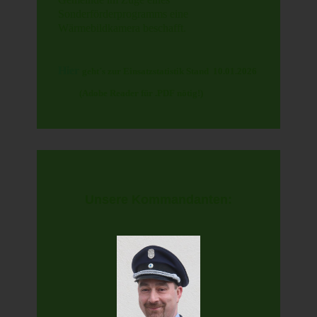
Sonderförderprogramms eine
Wärmebildkamera beschafft.
Hier
geht´s zur Einsatzstatistik Stand 10.01.2026
(Adobe Reader für .PDF nötig!)
Unsere Kommandanten: