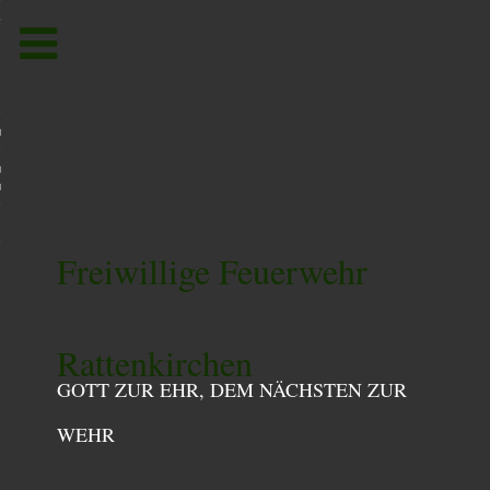
Toggle
navigation
um
utzerklärung /
utzordnung
Freiwillige Feuerwehr
Rattenkirchen
GOTT ZUR EHR, DEM NÄCHSTEN ZUR
WEHR