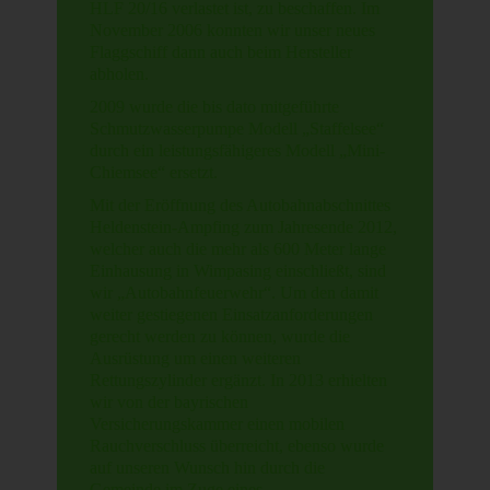
HLF 20/16 verlastet ist, zu beschaffen. Im
November 2006 konnten wir unser neues
Flaggschiff dann auch beim Hersteller
abholen.
2009 wurde die bis dato mitgeführte
Schmutzwasserpumpe Modell „Staffelsee“
durch ein leistungsfähigeres Modell „Mini-
Chiemsee“ ersetzt.
Mit der Eröffnung des Autobahnabschnittes
Heldenstein-Ampfing zum Jahresende 2012,
welcher auch die mehr als 600 Meter lange
Einhausung in Wimpasing einschließt, sind
wir „Autobahnfeuerwehr“. Um den damit
weiter gestiegenen Einsatzanforderungen
gerecht werden zu können, wurde die
Ausrüstung um einen weiteren
Rettungszylinder ergänzt. In 2013 erhielten
wir von der bayrischen
Versicherungskammer einen mobilen
Rauchverschluss überreicht, ebenso wurde
auf unseren Wunsch hin durch die
Gemeinde im Zuge eines