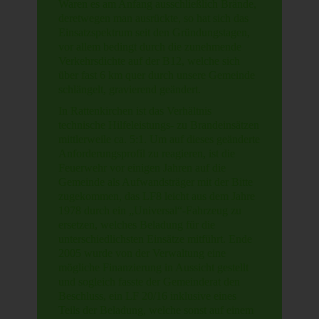
Waren es am Anfang ausschließlich Brände,
deretwegen man ausrückte, so hat sich das
Einsatzspektrum seit den Gründungstagen,
vor allem bedingt durch die zunehmende
Verkehrsdichte auf der B12, welche sich
über fast 6 km quer durch unsere Gemeinde
schlängelt, gravierend geändert.
In Rattenkirchen ist das Verhältnis
technische Hilfeleistungs- zu Brandeinsätzen
mittlerweile ca. 5:1. Um auf dieses geänderte
Anforderungsprofil zu reagieren, ist die
Feuerwehr vor einigen Jahren auf die
Gemeinde als Aufwandsträger mit der Bitte
zugekommen, das LF8 leicht aus dem Jahre
1978 durch ein „Universal“-Fahrzeug zu
ersetzen, welches Beladung für die
unterschiedlichsten Einsätze mitführt. Ende
2005 wurde von der Verwaltung eine
mögliche Finanzierung in Aussicht gestellt
und sogleich fasste der Gemeinderat den
Beschluss, ein LF 20/16 inklusive eines
Teils der Beladung, welche sonst auf einem