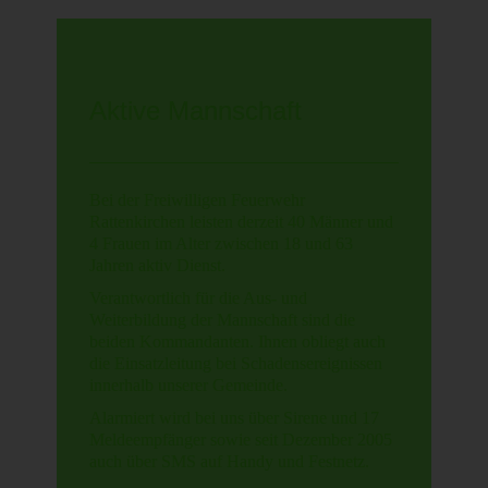
Aktive Mannschaft
Bei der Freiwilligen Feuerwehr
Rattenkirchen leisten derzeit 40 Männer und
4 Frauen im Alter zwischen 18 und 63
Jahren aktiv Dienst.
Verantwortlich für die Aus- und
Weiterbildung der Mannschaft sind die
beiden Kommandanten. Ihnen obliegt auch
die Einsatzleitung bei Schadensereignissen
innerhalb unserer Gemeinde.
Alarmiert wird bei uns über Sirene und 17
Meldeempfänger sowie seit Dezember 2005
auch über SMS auf Handy und Festnetz.