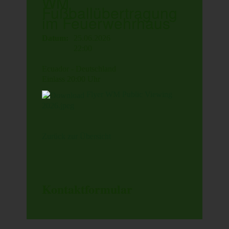
WM
Fußballübertragung
im Feuerwehrhaus
Datum:
25.06.2026
22:00
Ecuador - Deutschland
Einlass 20:00 Uhr
Flyer WM Public Viewing
2026.jpeg
Zurück zur Übersicht
Kontaktformular