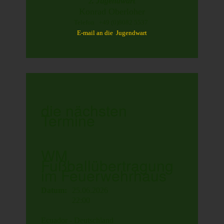
. Jugendwart
2
Konrad Oberloher
Telefon +49 (0)8082 5537
E-mail an die Jugendwart
die nächsten
Termine
WM
Fußballübertragung
im Feuerwehrhaus
Datum:
25.06.2026
22:00
Ecuador - Deutschland