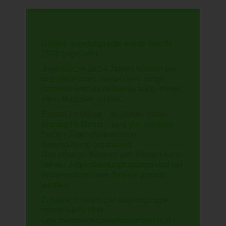
Unsere Jugendgruppe wurde bereits
1978 gegründet.
Jugendliche ab 14 Jahren können bei
uns teilnehmen. Neben den Jungs
kommen erfreulicherweise auch immer
mehr Mädchen zu uns.
Einmal im Monat – an jedem dritten
Montag im Monat – wird von unseren
beiden Jugendwarten eine
Jugendübung organisiert.
Das erlangte Können und Wissen kann
bei der Jugendleistungsspange und bei
Wissenstests unter Beweis gestellt
werden.
Zusätzlich nimmt die Jugendgruppe
immer wieder bei
Löschwassersuchwanderungen und