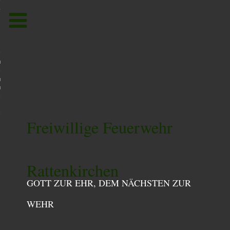
Toggle
navigation
um
utzerklärung /
utzordnung
Freiwillige Feuerwehr
Rattenkirchen
GOTT ZUR EHR, DEM NÄCHSTEN ZUR
WEHR