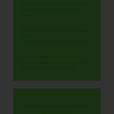
Sollten Sie Fragen oder Anregungen haben,
so können Sie uns gerne eine
E-Mail
schicken.
Werdet Mitglied und unterstützt mit Eurem
Beitrag
die Freiwillige Feuerwehr Rattenkirchen
e.V.
Für Fragen wendet Euch bitte an die
Vorstandsmitglieder oder schreibt über das
„Kontaktformular“ eine Nachricht.
Aktueller Übungsplan der aktiven
Mannschaft 2026