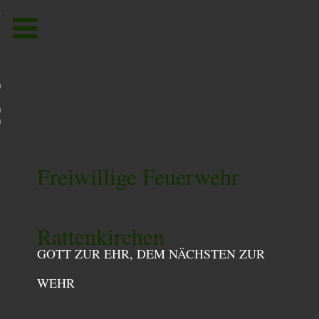
Toggle
navigation
um
utzerklärung /
utzordnung
Freiwillige Feuerwehr
Rattenkirchen
GOTT ZUR EHR, DEM NÄCHSTEN ZUR
WEHR