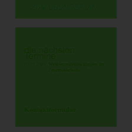
ZUM ÜBUNGSPLAN
die nächsten
Termine
03.10.2026
Weißwurstfrühschoppen im
Feuerwehrhaus
mehr
Kontaktformular