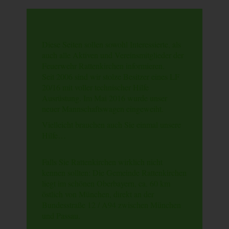
Diese Seiten sollen sowohl Interessierte, als
auch alle Aktiven und Vereinsmitglieder der
Feuerwehr Rattenkirchen informieren.
Seit 2006 sind wir stolze Besitzer eines LF
20/16 mit voller technischer Hilfe
Ausrüstung. Im Mai 2016 wurde unser
neuer Mannschaftswagen eingeweiht.
Vielleicht brauchen auch Sie einmal unsere
Hilfe…
Falls Sie Rattenkirchen wirklich nicht
kennen sollten: Die Gemeinde Rattenkirchen
liegt im schönen Oberbayern, ca. 60 km
östlich von München, direkt an der
Bundesstraße 12 / A94 zwischen München
und Passau.