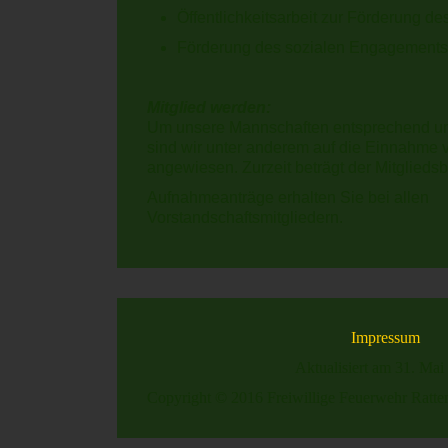
Öffentlichkeitsarbeit zur Förderung 
Förderung des sozialen Engagements
Mitglied werden:
Um unsere Mannschaften entsprechend un
sind wir unter anderem auf die Einnahme 
angewiesen. Zurzeit beträgt der Mitgliedsbe
Aufnahmeanträge erhalten Sie bei allen
Vorstandschaftsmitgliedern.
Impressum
Aktualisiert am 31. Mai
Copyright © 2016 Freiwillige Feuerwehr Ratten