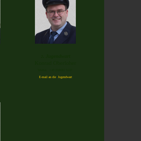
. Jugendwart
2
Konrad Oberloher
Telefon +49 (0)8082 5537
E-mail an die Jugendwart