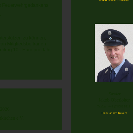
des Feuerwehrgedankens.
.
terstützen zu können,
von Mitgliedsbeiträgen
itrag 10,- Euro pro Jahr.
Kassier
Jakob Oberloher
Telefon +49 (0)8082 5418
 2026
Email an den Kassier
kirchen e.V.