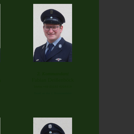
2. Kommandant
Fabian Deißenböck
h
Telefon
+49 (0)162 6204418
Email an den 2. Kommandaten
n