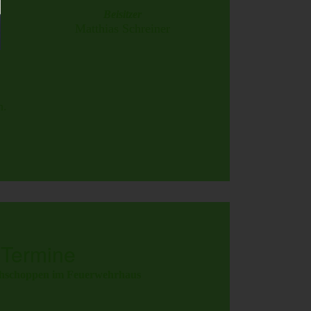
Beisitzer
Matthias Schreiner
n.
 Termine
hschoppen im Feuerwehrhaus