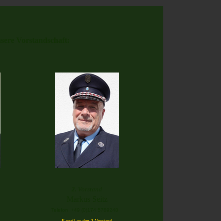
sere Vorstandschaft:
2.
Vorstand
Markus Seitz
Telefon +49 (0)174 5789240
E-mail an den 2.Vorstand