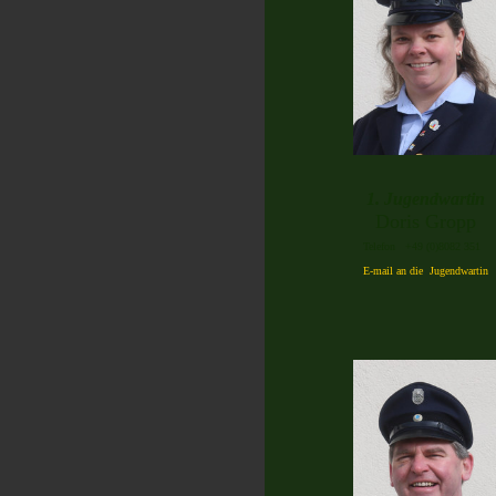
1. Jugendwartin
Doris Gropp
Telefon +49 (0)8082 351
E-mail an die Jugendwartin