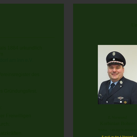
Un
als 1884 urkundlich
im
orf am Inn e.V.
ereinsregister des
es Gründungsfest.
:
er Freiwilligen
1.
Vorstand
Korbinian Bohner
urch:
Telefon +49 (0)176 40424942
atzkräften.
E-mail an den 1.Vorstand