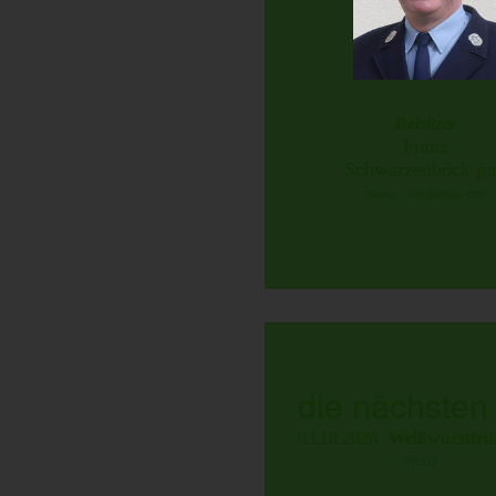
Beisitzer
Franz
Schwarzenböck ju
Telefon +49 (0)8636 1326
die nächsten
03.10.2026
Weißwurstfrü
mehr