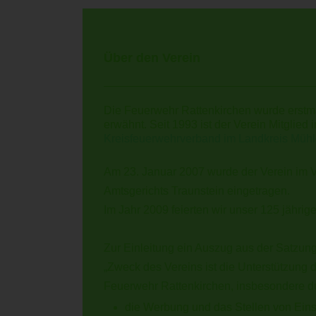
Über den Verein
D
ie Feuerwehr Rattenkirchen wurde erstm
erwähnt. Seit 1993 ist der Verein Mitglied 
Kreisfeuerwehrverband im Landkreis Mühld
Am 23. Januar 2007 wurde der Verein im V
Amtsgerichts Traunstein eingetragen.
Im Jahr 2009 feierten wir unser 125 jährig
Zur Einleitung ein Auszug aus der Satzung
„Zweck des Vereins ist die Unterstützung d
Feuerwehr Rattenkirchen, insbesondere d
die Werbung und das Stellen von Eins