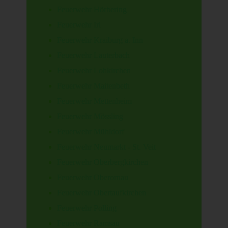
Feuerwehr Hörbering
Feuerwehr Irl
Feuerwehr Kraiburg a. Inn
Feuerwehr Lauterbach
Feuerwehr Lohkirchen
Feuerwehr Maitenbeth
Feuerwehr Mettenheim
Feuerwehr Mössling
Feuerwehr Mühldorf
Feuerwehr Neumarkt - St. Veit
Feuerwehr Oberbergkirchen
Feuerwehr Oberornau
Feuerwehr Obertaufkirchen
Feuerwehr Polling
Feuerwehr Ramsau