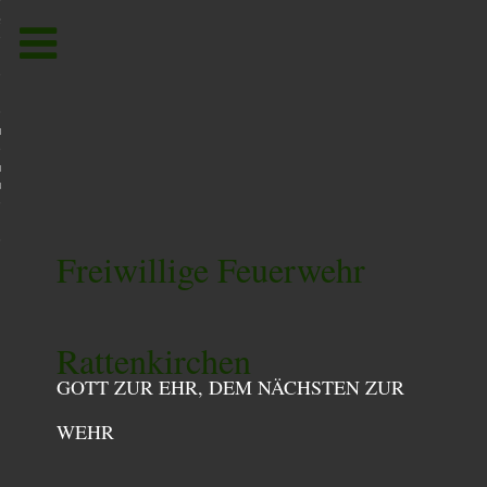
Toggle
navigation
um
utzerklärung /
utzordnung
Freiwillige Feuerwehr
Rattenkirchen
GOTT ZUR EHR, DEM NÄCHSTEN ZUR
WEHR