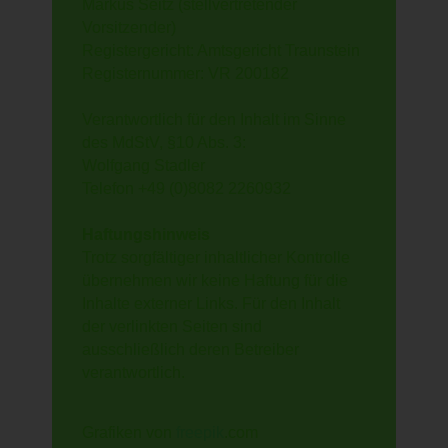
Markus Seitz (stellvertretender
Vorsitzender)
Registergericht: Amtsgericht Traunstein
Registernummer: VR 200182
Verantwortlich für den Inhalt im Sinne
des MdStV, §10 Abs. 3:
Wolfgang Stadler
Telefon +49 (0)8082 2260932
Haftungshinweis
Trotz sorgfältiger inhaltlicher Kontrolle
übernehmen wir keine Haftung für die
Inhalte externer Links. Für den Inhalt
der verlinkten Seiten sind
ausschließlich deren Betreiber
verantwortlich.
Grafiken von
freepik
.com