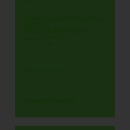
Weißwurstfrühschop
pen im
Feuerwehrhaus
Datum:
03.10.2026
10:00
Zurück zur Übersicht
Kontaktformular