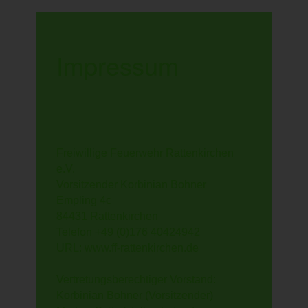
Impressum
Freiwillige Feuerwehr Rattenkirchen
e.V.
Vorsitzender Korbinian Bohner
Empling 4c
84431 Rattenkirchen
Telefon +49 (0)176 40424942
URL: www.ff-rattenkirchen.de
Vertretungsberechtiger Vorstand:
Korbinian Bohner (Vorsitzender)