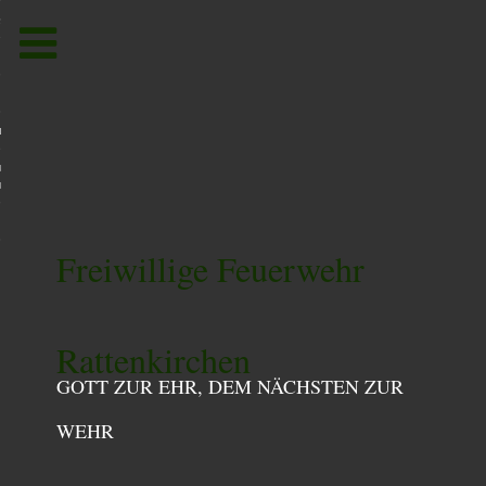
Toggle
navigation
um
utzerklärung /
utzordnung
Freiwillige Feuerwehr
Rattenkirchen
GOTT ZUR EHR, DEM NÄCHSTEN ZUR
WEHR